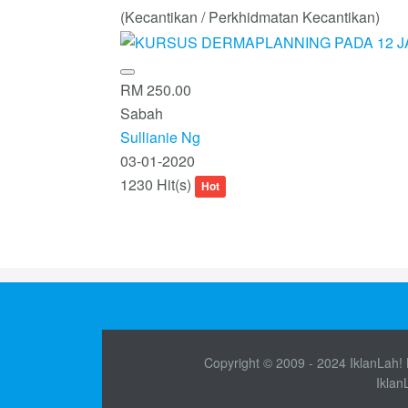
(Kecantikan / Perkhidmatan Kecantikan)
RM 250.00
Sabah
Sullianie Ng
03-01-2020
1230 Hit(s)
Hot
Copyright © 2009 - 2024 IklanLah! M
Iklan