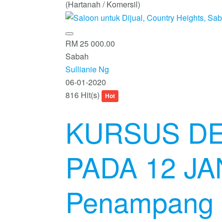
(Hartanah / Komersil)
RM 25 000.00
Sabah
Sullianie Ng
06-01-2020
816 Hit(s)
Hot
KURSUS D
PADA 12 JA
Penampang