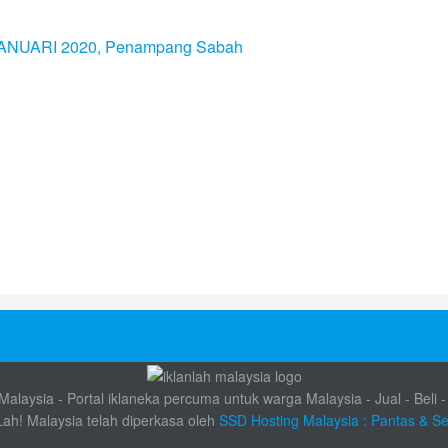
alaysia - Portal iklaneka percuma untuk warga Malaysia - Jual - Beli -
Lah! Malaysia telah diperkasa oleh
SSD Hosting Malaysia : Pantas & S