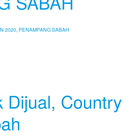
G SABAH
 Dijual, Country
bah