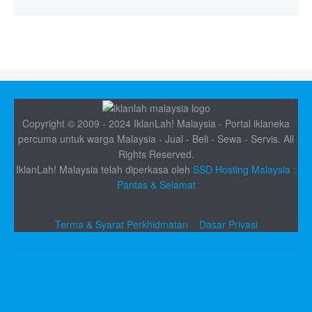
Copyright © 2009 - 2024 IklanLah! Malaysia - Portal iklaneka
percuma untuk warga Malaysia - Jual - Beli - Sewa - Servis. All
Rights Reserved.
IklanLah! Malaysia telah diperkasa oleh
SSD Hosting Malaysia :
Pantas & Selamat
Terma & Syarat Perkhidmatan
Dasar Privasi