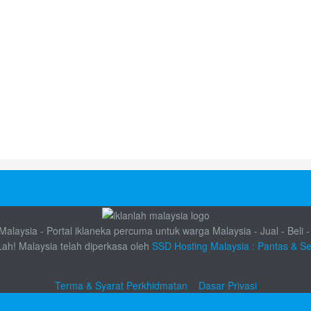
alaysia - Portal iklaneka percuma untuk warga Malaysia - Jual - Beli -
Lah! Malaysia telah diperkasa oleh
SSD Hosting Malaysia : Pantas & S
Terma & Syarat Perkhidmatan
Dasar Privasi