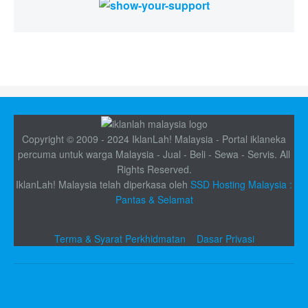
Copyright © 2009 - 2024 IklanLah! Malaysia - Portal iklaneka
percuma untuk warga Malaysia - Jual - Beli - Sewa - Servis. All
Rights Reserved.
IklanLah! Malaysia telah diperkasa oleh
SSD Hosting Malaysia :
Pantas & Selamat
Terma & Syarat Perkhidmatan
Dasar Privasi