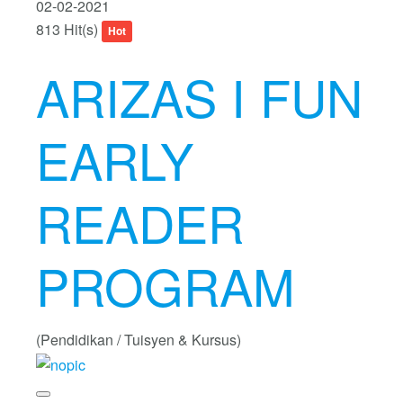
02-02-2021
813 Hit(s)
Hot
ARIZAS I FUN
EARLY
READER
PROGRAM
(Pendidikan / Tuisyen & Kursus)