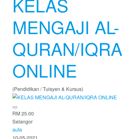
KELAS
MENGAJI AL-
QURAN/IQRA
ONLINE
(Pendidikan / Tuisyen & Kursus)
RM 25.00
Selangor
aufa
10-05-2021