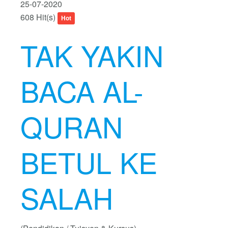
25-07-2020
608 Hit(s)
Hot
TAK YAKIN
BACA AL-
QURAN
BETUL KE
SALAH