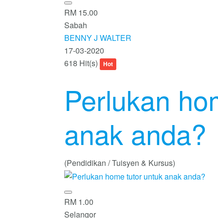
RM 15.00
Sabah
BENNY J WALTER
17-03-2020
618 Hit(s)
Hot
Perlukan hom
anak anda?
(Pendidikan / Tuisyen & Kursus)
RM 1.00
Selangor